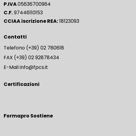
P.IVA
05636700964
C.F.
97446110153
CCIAA iscrizione REA:
18123093
Contatti
Telefono
(+39) 02 780618
FAX
(+39) 02 92878434
E-Mail
info@fpcs.it
Certificazioni
Formapro Sostiene