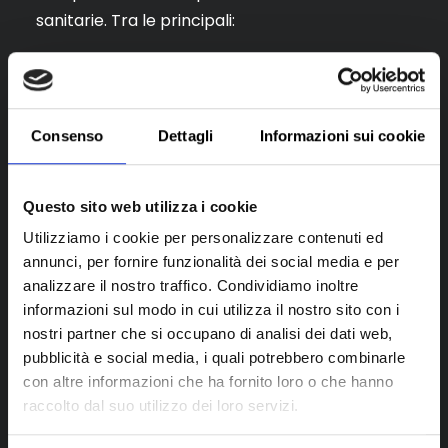
sanitarie. Tra le principali:
apertura partita IVA
iscrizione al registro imprese
presentazione della SCIA
Consenso
Dettagli
Informazioni sui cookie
autorizzazioni sanitarie locali
comunicazioni agli enti competenti
Questo sito web utilizza i cookie
Le
autorizzazioni sanitarie centro estetico
Utilizziamo i cookie per personalizzare contenuti ed
riguardano in particolare l’idoneità dei locali, la
annunci, per fornire funzionalità dei social media e per
corretta gestione degli strumenti e il rispetto
analizzare il nostro traffico. Condividiamo inoltre
delle norme igieniche.
informazioni sul modo in cui utilizza il nostro sito con i
nostri partner che si occupano di analisi dei dati web,
Affrontare la burocrazia con preparazione
pubblicità e social media, i quali potrebbero combinarle
consente di aprire l’attività in modo regolare e
con altre informazioni che ha fornito loro o che hanno
senza rallentamenti.
raccolto dal suo utilizzo dei loro servizi.